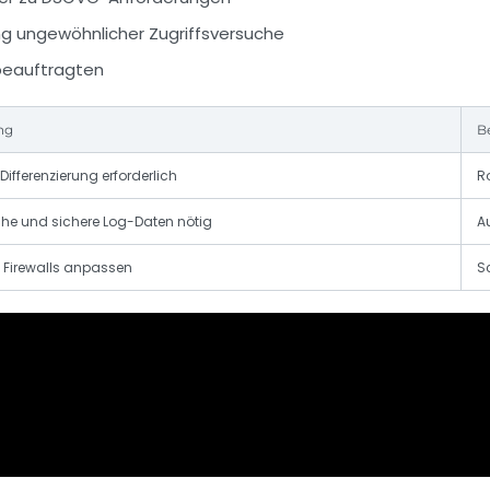
ng ungewöhnlicher Zugriffsversuche
beauftragten
ng
B
Differenzierung erforderlich
R
he und sichere Log-Daten nötig
A
 Firewalls anpassen
Sc