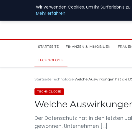
28. Juli 2026
Wir verwenden Cookies, um Ihr Surferlebnis zu 
Mehr erfahren
STARTSEITE
FINANZEN & IMMOBILIEN
FRAUEN
TECHNOLOGIE
Startseite
Technologie
Welche Auswirkungen hat die D
TECHNOLOGIE
Welche Auswirkungen 
Der Datenschutz hat in den letzten 
gewonnen. Unternehmen […]