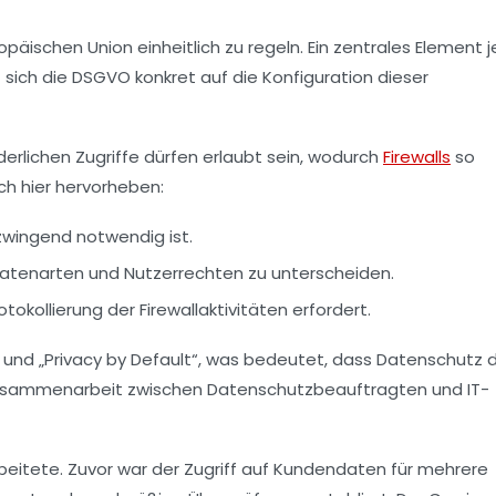
ischen Union einheitlich zu regeln. Ein zentrales Element j
rkt sich die DSGVO konkret auf die Konfiguration dieser
rderlichen Zugriffe dürfen erlaubt sein, wodurch
Firewalls
so
ch hier hervorheben:
zwingend notwendig ist.
 Datenarten und Nutzerrechten zu unterscheiden.
okollierung der Firewallaktivitäten erfordert.
nd „Privacy by Default“, was bedeutet, dass Datenschutz di
n Zusammenarbeit zwischen Datenschutzbeauftragten und IT-
rbeitete. Zuvor war der Zugriff auf Kundendaten für mehrere