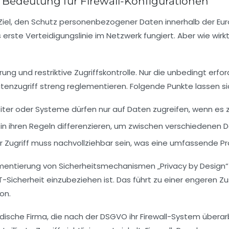
Bedeutung für Firewall-Konfigurationen
l, den Schutz personenbezogener Daten innerhalb der Europä
als erste Verteidigungslinie im Netzwerk fungiert. Aber wie wi
rung
und restriktive
Zugriffskontrolle
. Nur die unbedingt erfo
tenzugriff streng reglementieren. Folgende Punkte lassen si
iter oder Systeme dürfen nur auf Daten zugreifen, wenn es 
 in ihren Regeln differenzieren, um zwischen verschiedenen
 Zugriff muss nachvollziehbar sein, was eine umfassende Prot
entierung von Sicherheitsmechanismen „Privacy by Design“ u
IT-Sicherheit einzubeziehen ist. Das führt zu einer engere
on.
ändische Firma, die nach der DSGVO ihr Firewall-System übera