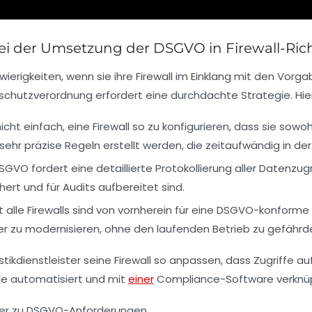
i der Umsetzung der DSGVO in Firewall-Rich
erigkeiten, wenn sie ihre Firewall im Einklang mit den Vor
schutzverordnung erfordert eine durchdachte Strategie. Hie
nicht einfach, eine Firewall so zu konfigurieren, dass sie s
ehr präzise Regeln erstellt werden, die zeitaufwändig in der
SGVO fordert eine detaillierte Protokollierung aller Datenzugri
rt und für Audits aufbereitet sind.
t alle Firewalls sind von vornherein für eine DSGVO-konforme
r zu modernisieren, ohne den laufenden Betrieb zu gefährd
stikdienstleister seine Firewall so anpassen, dass Zugriff
le automatisiert und mit
einer
Compliance-Software verknüpf
iter zu DSGVO-Anforderungen