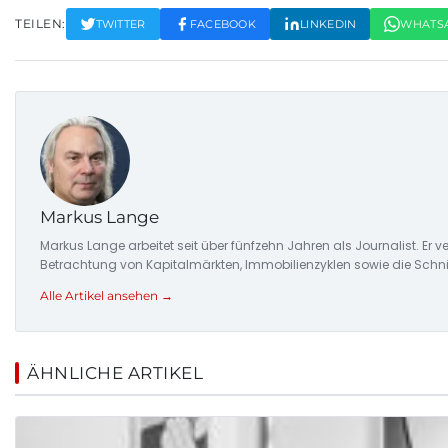
TEILEN:
TWITTER
FACEBOOK
LINKEDIN
WHATS
Markus Lange
Markus Lange arbeitet seit über fünfzehn Jahren als Journalist. E
Betrachtung von Kapitalmärkten, Immobilienzyklen sowie die Schnitts
Alle Artikel ansehen →
ÄHNLICHE ARTIKEL