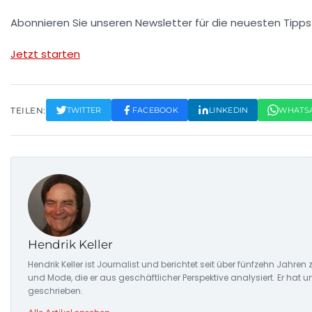
Abonnieren Sie unseren Newsletter für die neuesten Tipps 
Jetzt starten
TEILEN:
TWITTER
FACEBOOK
LINKEDIN
WHATS
Hendrik Keller
Hendrik Keller ist Journalist und berichtet seit über fünfzehn Jahr
und Mode, die er aus geschäftlicher Perspektive analysiert. Er hat
geschrieben.