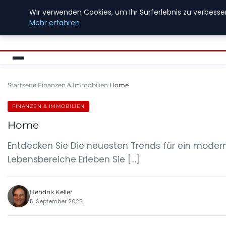
Wir verwenden Cookies, um Ihr Surferlebnis zu verbesser
FIREWALLINFO
Mehr erfahren
Startseite
Finanzen & Immobilien
Home
FINANZEN & IMMOBILIEN
Home
Entdecken Sie Die neuesten Trends für ein moder
Lebensbereiche Erleben Sie […]
Hendrik Keller
5. September 2025